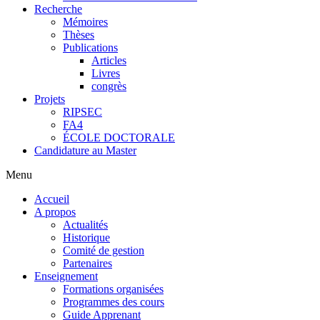
Recherche
Mémoires
Thèses
Publications
Articles
Livres
congrès
Projets
RIPSEC
FA4
ÉCOLE DOCTORALE
Candidature au Master
Menu
Accueil
A propos
Actualités
Historique
Comité de gestion
Partenaires
Enseignement
Formations organisées
Programmes des cours
Guide Apprenant