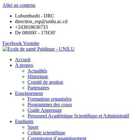
Aller au contenu
Lubumbashi - DRC
direction_esp@unilu.ac.cd
+243818636733
De 08H00' - 17H30'
Facebook
Youtube
Accueil
A propos
Actualités
Historique
Comité de gestion
Partenaires
Enseignement
Formations organisées
Programmes des cours
Guide Apprenant
Personnel Académique Scientifique et Administratif
Etudiants
Sport
Cellule scientifique
Commission d’assainissement