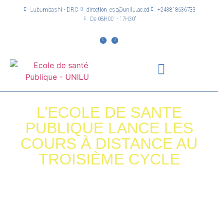
Lubumbashi - DRC
direction_esp@unilu.ac.cd
+243818636733
De 08H00' - 17H30'
L’ECOLE DE SANTE
PUBLIQUE LANCE LES
COURS À DISTANCE AU
TROISIÈME CYCLE