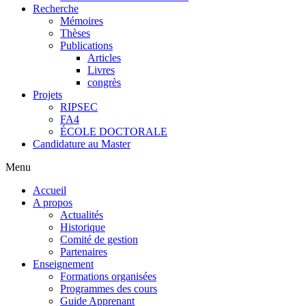
Recherche
Mémoires
Thèses
Publications
Articles
Livres
congrès
Projets
RIPSEC
FA4
ÉCOLE DOCTORALE
Candidature au Master
Menu
Accueil
A propos
Actualités
Historique
Comité de gestion
Partenaires
Enseignement
Formations organisées
Programmes des cours
Guide Apprenant