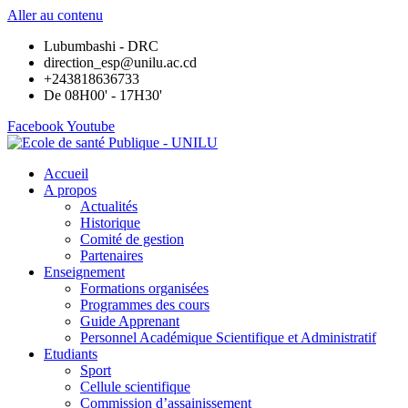
Aller au contenu
Lubumbashi - DRC
direction_esp@unilu.ac.cd
+243818636733
De 08H00' - 17H30'
Facebook
Youtube
Accueil
A propos
Actualités
Historique
Comité de gestion
Partenaires
Enseignement
Formations organisées
Programmes des cours
Guide Apprenant
Personnel Académique Scientifique et Administratif
Etudiants
Sport
Cellule scientifique
Commission d’assainissement