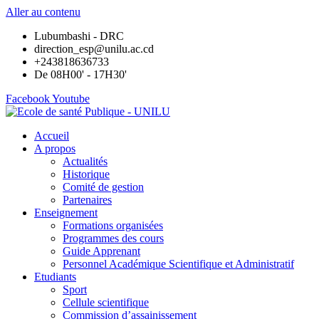
Aller au contenu
Lubumbashi - DRC
direction_esp@unilu.ac.cd
+243818636733
De 08H00' - 17H30'
Facebook
Youtube
Accueil
A propos
Actualités
Historique
Comité de gestion
Partenaires
Enseignement
Formations organisées
Programmes des cours
Guide Apprenant
Personnel Académique Scientifique et Administratif
Etudiants
Sport
Cellule scientifique
Commission d’assainissement