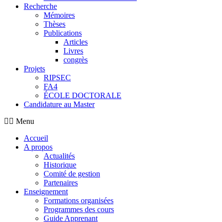
Recherche
Mémoires
Thèses
Publications
Articles
Livres
congrès
Projets
RIPSEC
FA4
ÉCOLE DOCTORALE
Candidature au Master
Menu
Accueil
A propos
Actualités
Historique
Comité de gestion
Partenaires
Enseignement
Formations organisées
Programmes des cours
Guide Apprenant