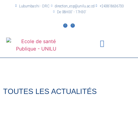
Lubumbashi - DRC
direction_esp@unilu.ac.cd
+243818636733
De 08H00' - 17H30'
TOUTES LES ACTUALITÉS