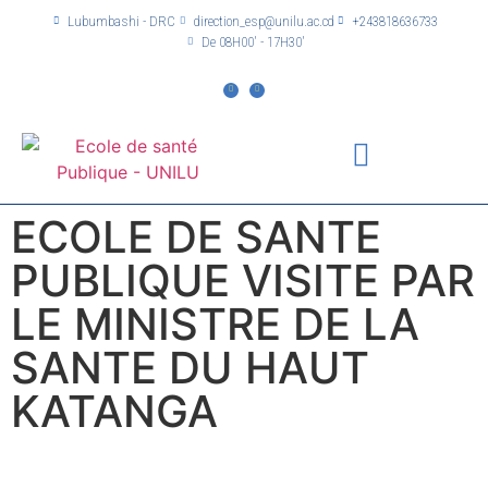
Lubumbashi - DRC
direction_esp@unilu.ac.cd
+243818636733
De 08H00' - 17H30'
ECOLE DE SANTE
PUBLIQUE VISITE PAR
LE MINISTRE DE LA
SANTE DU HAUT
KATANGA