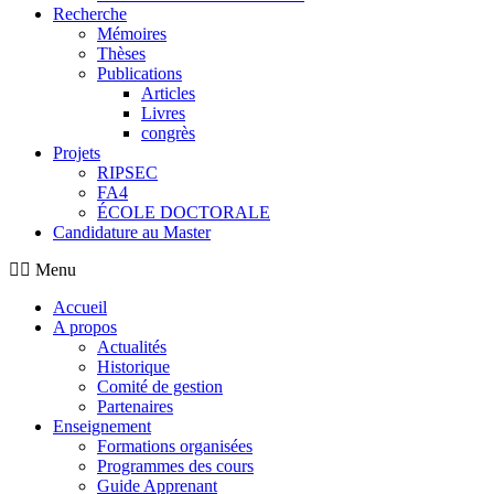
Recherche
Mémoires
Thèses
Publications
Articles
Livres
congrès
Projets
RIPSEC
FA4
ÉCOLE DOCTORALE
Candidature au Master
Menu
Accueil
A propos
Actualités
Historique
Comité de gestion
Partenaires
Enseignement
Formations organisées
Programmes des cours
Guide Apprenant