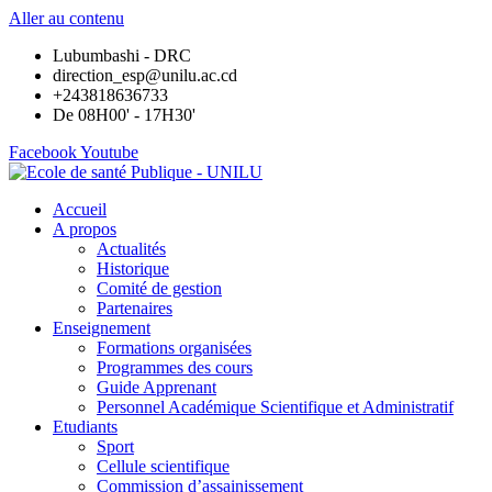
Aller au contenu
Lubumbashi - DRC
direction_esp@unilu.ac.cd
+243818636733
De 08H00' - 17H30'
Facebook
Youtube
Accueil
A propos
Actualités
Historique
Comité de gestion
Partenaires
Enseignement
Formations organisées
Programmes des cours
Guide Apprenant
Personnel Académique Scientifique et Administratif
Etudiants
Sport
Cellule scientifique
Commission d’assainissement