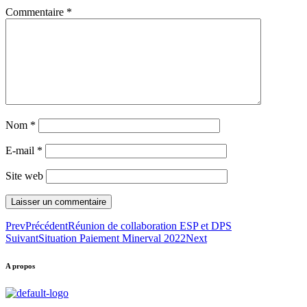
Commentaire
*
Nom
*
E-mail
*
Site web
Prev
Précédent
Réunion de collaboration ESP et DPS
Suivant
Situation Paiement Minerval 2022
Next
A propos