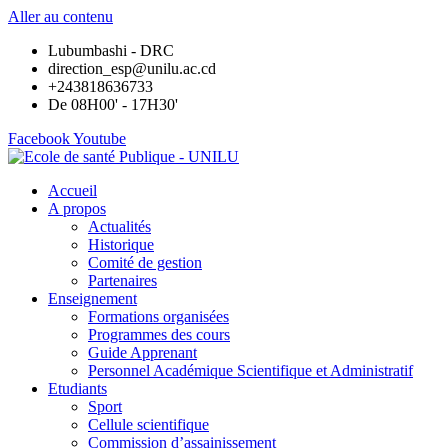
Aller au contenu
Lubumbashi - DRC
direction_esp@unilu.ac.cd
+243818636733
De 08H00' - 17H30'
Facebook
Youtube
Accueil
A propos
Actualités
Historique
Comité de gestion
Partenaires
Enseignement
Formations organisées
Programmes des cours
Guide Apprenant
Personnel Académique Scientifique et Administratif
Etudiants
Sport
Cellule scientifique
Commission d’assainissement