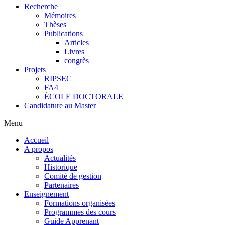
Recherche
Mémoires
Thèses
Publications
Articles
Livres
congrès
Projets
RIPSEC
FA4
ÉCOLE DOCTORALE
Candidature au Master
Menu
Accueil
A propos
Actualités
Historique
Comité de gestion
Partenaires
Enseignement
Formations organisées
Programmes des cours
Guide Apprenant