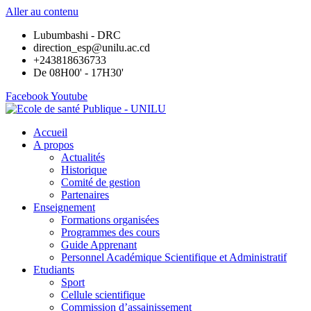
Aller au contenu
Lubumbashi - DRC
direction_esp@unilu.ac.cd
+243818636733
De 08H00' - 17H30'
Facebook
Youtube
Accueil
A propos
Actualités
Historique
Comité de gestion
Partenaires
Enseignement
Formations organisées
Programmes des cours
Guide Apprenant
Personnel Académique Scientifique et Administratif
Etudiants
Sport
Cellule scientifique
Commission d’assainissement