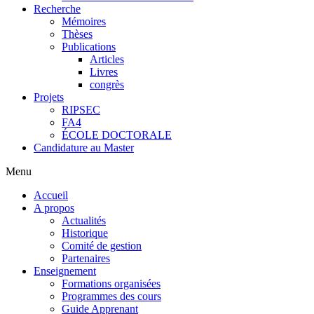
Recherche
Mémoires
Thèses
Publications
Articles
Livres
congrès
Projets
RIPSEC
FA4
ÉCOLE DOCTORALE
Candidature au Master
Menu
Accueil
A propos
Actualités
Historique
Comité de gestion
Partenaires
Enseignement
Formations organisées
Programmes des cours
Guide Apprenant