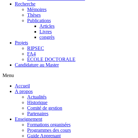
Recherche
Mémoires
Thèses
Publications
Articles
Livres
congrès
Projets
RIPSEC
FA4
ÉCOLE DOCTORALE
Candidature au Master
Menu
Accueil
A propos
Actualités
Historique
Comité de gestion
Partenaires
Enseignement
Formations organisées
Programmes des cours
Guide Apprenant