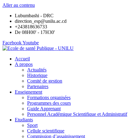
Aller au contenu
Lubumbashi - DRC
direction_esp@unilu.ac.cd
+243818636733
De 08H00' - 17H30'
Facebook
Youtube
Accueil
A propos
Actualités
Historique
Comité de gestion
Partenaires
Enseignement
Formations organisées
Programmes des cours
Guide Apprenant
Personnel Académique Scientifique et Administratif
Etudiants
Sport
Cellule scientifique
Commission d’assainissement