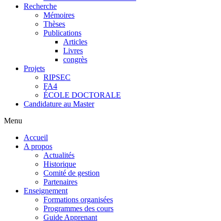
Recherche
Mémoires
Thèses
Publications
Articles
Livres
congrès
Projets
RIPSEC
FA4
ÉCOLE DOCTORALE
Candidature au Master
Menu
Accueil
A propos
Actualités
Historique
Comité de gestion
Partenaires
Enseignement
Formations organisées
Programmes des cours
Guide Apprenant