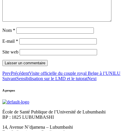
Nom
*
E-mail
*
Site web
Prev
Précédent
Visite officielle du couple royal Belge à l’UNILU
Suivant
Sensibilisation sur le LMD et le tutorat
Next
A propos
École de Santé Publique de l’Université de Lubumbashi
BP : 1825 LUBUMBASHI
14, Avenue N’djamena – Lubumbashi