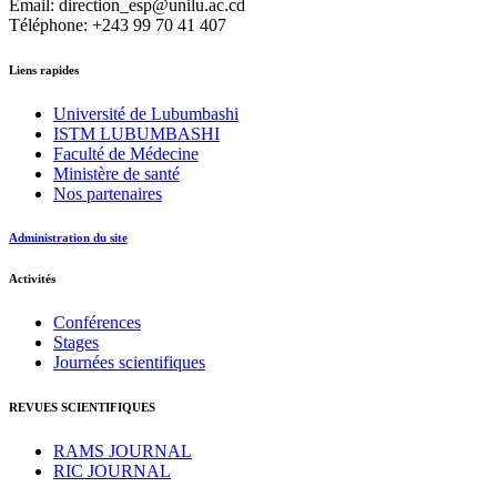
Email: direction_esp@unilu.ac.cd
Téléphone: +243 99 70 41 407
Liens rapides
Université de Lubumbashi
ISTM LUBUMBASHI
Faculté de Médecine
Ministère de santé
Nos partenaires
Administration du site
Activités
Conférences
Stages
Journées scientifiques
REVUES SCIENTIFIQUES
RAMS JOURNAL
RIC JOURNAL