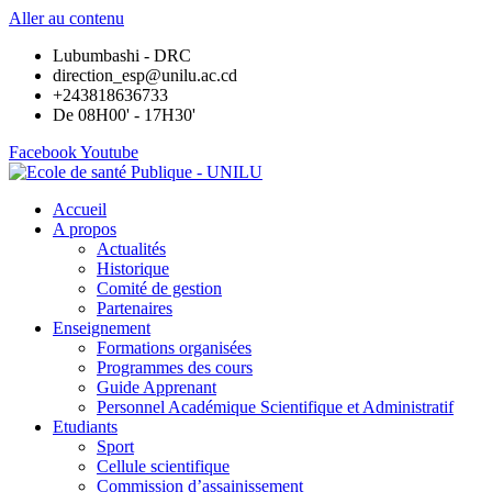
Aller au contenu
Lubumbashi - DRC
direction_esp@unilu.ac.cd
+243818636733
De 08H00' - 17H30'
Facebook
Youtube
Accueil
A propos
Actualités
Historique
Comité de gestion
Partenaires
Enseignement
Formations organisées
Programmes des cours
Guide Apprenant
Personnel Académique Scientifique et Administratif
Etudiants
Sport
Cellule scientifique
Commission d’assainissement