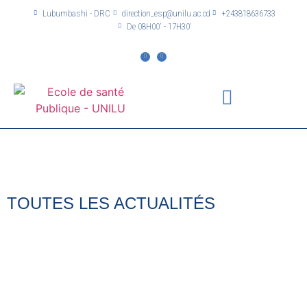
Lubumbashi - DRC
direction_esp@unilu.ac.cd
+243818636733
De 08H00' - 17H30'
TOUTES LES ACTUALITÉS