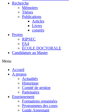
Recherche
Mémoires
Thèses
Publications
Articles
Livres
congrès
Projets
RIPSEC
FA4
ÉCOLE DOCTORALE
Candidature au Master
Menu
Accueil
A propos
Actualités
Historique
Comité de gestion
Partenaires
Enseignement
Formations organisées
Programmes des cours
Guide Apprenant