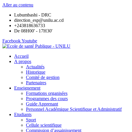
Aller au contenu
Lubumbashi - DRC
direction_esp@unilu.ac.cd
+243818636733
De 08H00' - 17H30'
Facebook
Youtube
Accueil
A propos
Actualités
Historique
Comité de gestion
Partenaires
Enseignement
Formations organisées
Programmes des cours
Guide Apprenant
Personnel Académique Scientifique et Administratif
Etudiants
Sport
Cellule scientifique
Commission d’assainissement