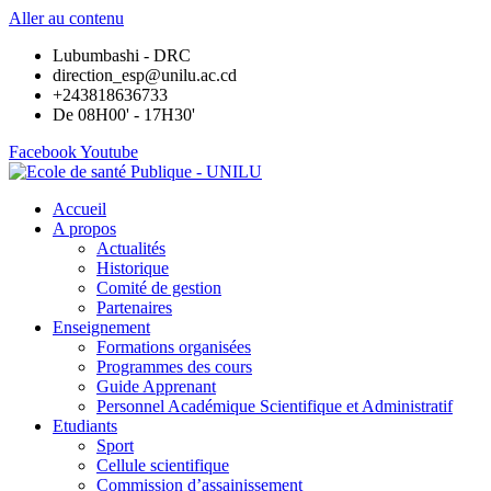
Aller au contenu
Lubumbashi - DRC
direction_esp@unilu.ac.cd
+243818636733
De 08H00' - 17H30'
Facebook
Youtube
Accueil
A propos
Actualités
Historique
Comité de gestion
Partenaires
Enseignement
Formations organisées
Programmes des cours
Guide Apprenant
Personnel Académique Scientifique et Administratif
Etudiants
Sport
Cellule scientifique
Commission d’assainissement