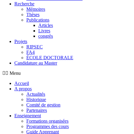
Recherche
Mémoires
Thèses
Publications
Articles
Livres
congrès
Projets
RIPSEC
FA4
ÉCOLE DOCTORALE
Candidature au Master
Menu
Accueil
A propos
Actualités
Historique
Comité de gestion
Partenaires
Enseignement
Formations organisées
Programmes des cours
Guide Apprenant