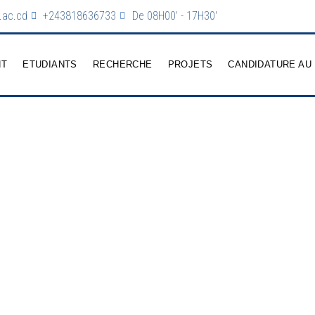
.ac.cd
+243818636733
De 08H00' - 17H30'
NT
ETUDIANTS
RECHERCHE
PROJETS
CANDIDATURE AU