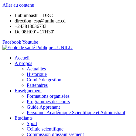
Aller au contenu
Lubumbashi - DRC
direction_esp@unilu.ac.cd
+243818636733
De 08H00' - 17H30'
Facebook
Youtube
Accueil
A propos
Actualités
Historique
Comité de gestion
Partenaires
Enseignement
Formations organisées
Programmes des cours
Guide Apprenant
Personnel Académique Scientifique et Administratif
Etudiants
Sport
Cellule scientifique
Commission d’assainissement