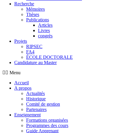
Recherche
Mémoires
Thèses
Publications
Articles
Livres
congrès
Projets
RIPSEC
FA4
ÉCOLE DOCTORALE
Candidature au Master
Menu
Accueil
A propos
Actualités
Historique
Comité de gestion
Partenaires
Enseignement
Formations organisées
Programmes des cours
Guide Apprenant