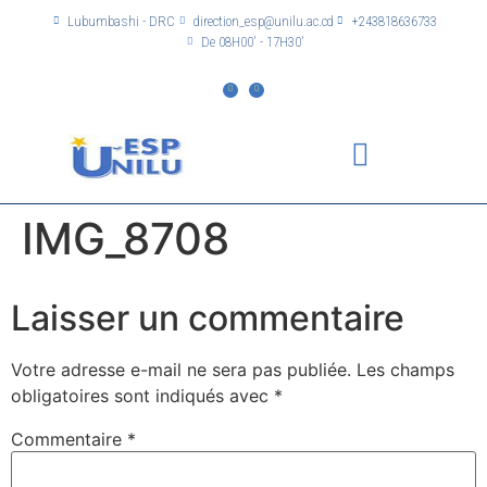
Lubumbashi - DRC
direction_esp@unilu.ac.cd
+243818636733
De 08H00' - 17H30'
IMG_8708
Laisser un commentaire
Votre adresse e-mail ne sera pas publiée.
Les champs
obligatoires sont indiqués avec
*
Commentaire
*