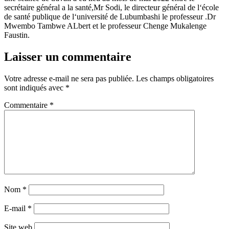
secrétaire
général
a la santé,
Mr
Sodi, le
directeur
général
de
l
‘
école
de
sant
é
publique de
l
‘
universit
é
de
Lubumbashi
le
professeur
.
Dr
Mwembo
Tambwe
ALbert
et
le
professeur
Chenge
Mukalenge
Faustin
.
Laisser un commentaire
Votre adresse e-mail ne sera pas publiée.
Les champs obligatoires
sont indiqués avec
*
Commentaire
*
Nom
*
E-mail
*
Site web