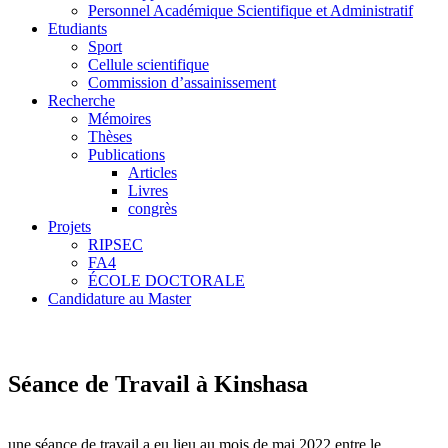
Personnel Académique Scientifique et Administratif
Etudiants
Sport
Cellule scientifique
Commission d’assainissement
Recherche
Mémoires
Thèses
Publications
Articles
Livres
congrès
Projets
RIPSEC
FA4
ÉCOLE DOCTORALE
Candidature au Master
Séance de Travail à Kinshasa
une
séance
de
travail
a
eu
lieu
au
mois
de
mai
2022
entre
le