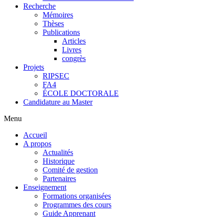
Recherche
Mémoires
Thèses
Publications
Articles
Livres
congrès
Projets
RIPSEC
FA4
ÉCOLE DOCTORALE
Candidature au Master
Menu
Accueil
A propos
Actualités
Historique
Comité de gestion
Partenaires
Enseignement
Formations organisées
Programmes des cours
Guide Apprenant