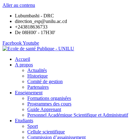
Aller au contenu
Lubumbashi - DRC
direction_esp@unilu.ac.cd
+243818636733
De 08H00' - 17H30'
Facebook
Youtube
Accueil
A propos
Actualités
Historique
Comité de gestion
Partenaires
Enseignement
Formations organisées
Programmes des cours
Guide Apprenant
Personnel Académique Scientifique et Administratif
Etudiants
Sport
Cellule scientifique
Commission d’assainissement