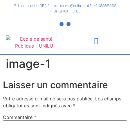
Lubumbashi - DRC
direction_esp@unilu.ac.cd
+243818636733
De 08H00' - 17H30'
image-1
Laisser un commentaire
Votre adresse e-mail ne sera pas publiée.
Les champs
obligatoires sont indiqués avec
*
Commentaire
*