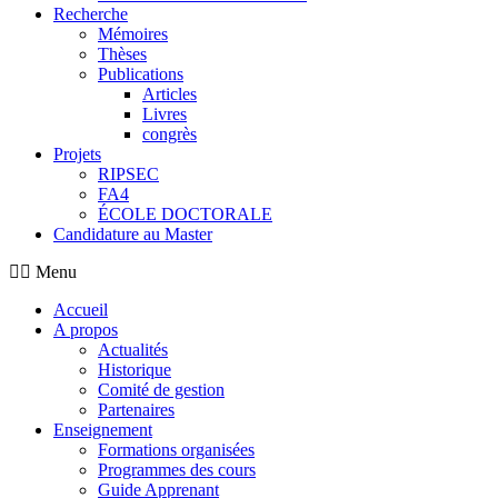
Recherche
Mémoires
Thèses
Publications
Articles
Livres
congrès
Projets
RIPSEC
FA4
ÉCOLE DOCTORALE
Candidature au Master
Menu
Accueil
A propos
Actualités
Historique
Comité de gestion
Partenaires
Enseignement
Formations organisées
Programmes des cours
Guide Apprenant