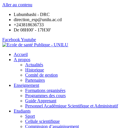
Aller au contenu
Lubumbashi - DRC
direction_esp@unilu.ac.cd
+243818636733
De 08H00' - 17H30'
Facebook
Youtube
Accueil
A propos
Actualités
Historique
Comité de gestion
Partenaires
Enseignement
Formations organisées
Programmes des cours
Guide Apprenant
Personnel Académique Scientifique et Administratif
Etudiants
Sport
Cellule scientifique
Commission d’assainissement