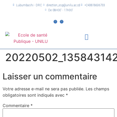
Lubumbashi - DRC
direction_esp@unilu.ac.cd
+243818636733
De 08H00' - 17H30'
20220502_13584314
Laisser un commentaire
Votre adresse e-mail ne sera pas publiée.
Les champs
obligatoires sont indiqués avec
*
Commentaire
*