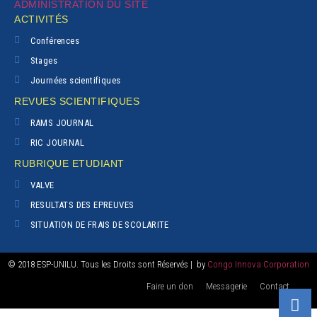
ADMINISTRATION DU SITE
ACTIVITÉS
Conférences
Stages
Journées scientifiques
REVUES SCIENTIFIQUES
RAMS JOURNAL
RIC JOURNAL
RUBRIQUE ETUDIANT
VALVE
RESULTATS DES EPREUVES
SITUATION DE FRAIS DE SCOLARITE
© 2018 ESP-UNILU. Tous les Droits sont Réservés | by
Congo Innova Corporation
Faire un don
Messagerie
Contact