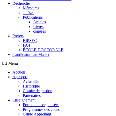
Recherche
Mémoires
Thèses
Publications
Articles
Livres
congrès
Projets
RIPSEC
FA4
ÉCOLE DOCTORALE
Candidature au Master
Menu
Accueil
A propos
Actualités
Historique
Comité de gestion
Partenaires
Enseignement
Formations organisées
Programmes des cours
Guide Apprenant