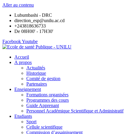
Aller au contenu
Lubumbashi - DRC
direction_esp@unilu.ac.cd
+243818636733
De 08H00' - 17H30'
Facebook
Youtube
Accueil
A propos
Actualités
Historique
Comité de gestion
Partenaires
Enseignement
Formations organisées
Programmes des cours
Guide Apprenant
Personnel Académique Scientifique et Administratif
Etudiants
Sport
Cellule scientifique
Commission d’assainissement