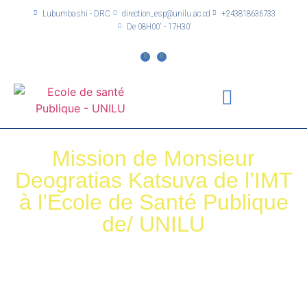
Lubumbashi - DRC
direction_esp@unilu.ac.cd
+243818636733
De 08H00' - 17H30'
Mission de Monsieur
Deogratias Katsuva de l’IMT
à l’Ecole de Santé Publique
de/ UNILU