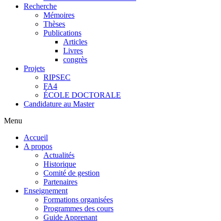
Recherche
Mémoires
Thèses
Publications
Articles
Livres
congrès
Projets
RIPSEC
FA4
ÉCOLE DOCTORALE
Candidature au Master
Menu
Accueil
A propos
Actualités
Historique
Comité de gestion
Partenaires
Enseignement
Formations organisées
Programmes des cours
Guide Apprenant