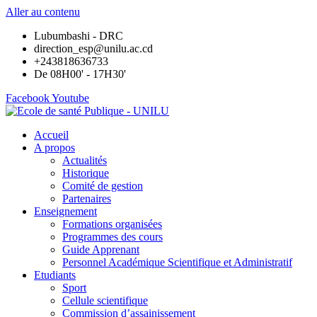
Aller au contenu
Lubumbashi - DRC
direction_esp@unilu.ac.cd
+243818636733
De 08H00' - 17H30'
Facebook
Youtube
Accueil
A propos
Actualités
Historique
Comité de gestion
Partenaires
Enseignement
Formations organisées
Programmes des cours
Guide Apprenant
Personnel Académique Scientifique et Administratif
Etudiants
Sport
Cellule scientifique
Commission d’assainissement