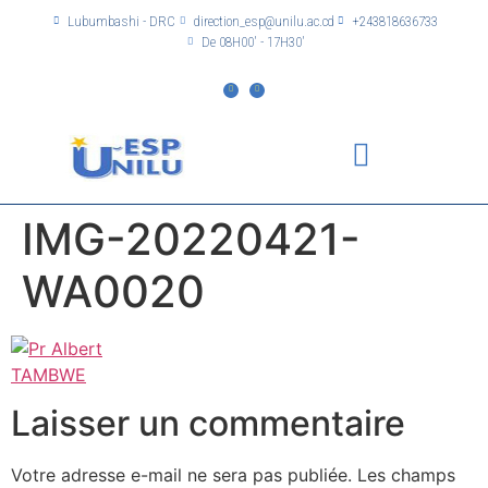
Lubumbashi - DRC
direction_esp@unilu.ac.cd
+243818636733
De 08H00' - 17H30'
IMG-20220421-
WA0020
Laisser un commentaire
Votre adresse e-mail ne sera pas publiée.
Les champs