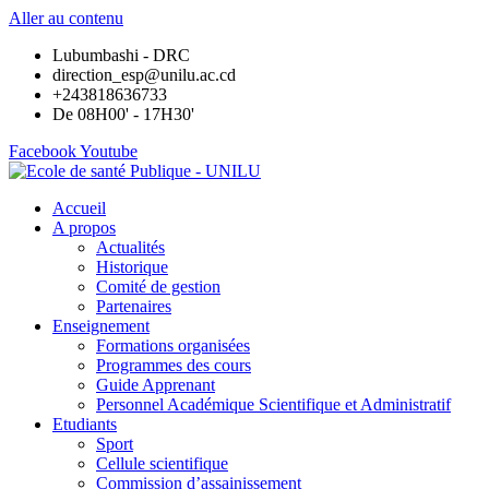
Aller au contenu
Lubumbashi - DRC
direction_esp@unilu.ac.cd
+243818636733
De 08H00' - 17H30'
Facebook
Youtube
Accueil
A propos
Actualités
Historique
Comité de gestion
Partenaires
Enseignement
Formations organisées
Programmes des cours
Guide Apprenant
Personnel Académique Scientifique et Administratif
Etudiants
Sport
Cellule scientifique
Commission d’assainissement