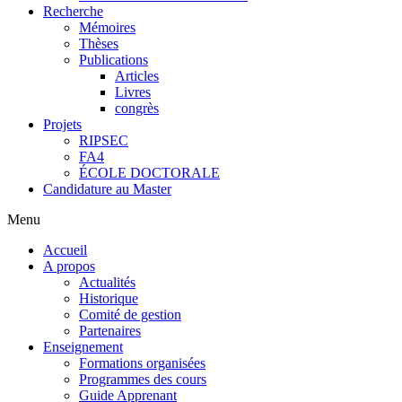
Recherche
Mémoires
Thèses
Publications
Articles
Livres
congrès
Projets
RIPSEC
FA4
ÉCOLE DOCTORALE
Candidature au Master
Menu
Accueil
A propos
Actualités
Historique
Comité de gestion
Partenaires
Enseignement
Formations organisées
Programmes des cours
Guide Apprenant