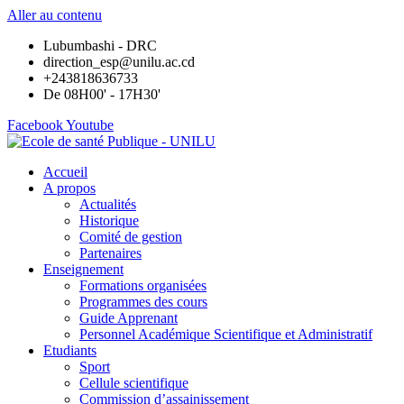
Aller au contenu
Lubumbashi - DRC
direction_esp@unilu.ac.cd
+243818636733
De 08H00' - 17H30'
Facebook
Youtube
Accueil
A propos
Actualités
Historique
Comité de gestion
Partenaires
Enseignement
Formations organisées
Programmes des cours
Guide Apprenant
Personnel Académique Scientifique et Administratif
Etudiants
Sport
Cellule scientifique
Commission d’assainissement