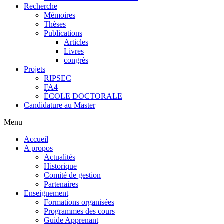
Recherche
Mémoires
Thèses
Publications
Articles
Livres
congrès
Projets
RIPSEC
FA4
ÉCOLE DOCTORALE
Candidature au Master
Menu
Accueil
A propos
Actualités
Historique
Comité de gestion
Partenaires
Enseignement
Formations organisées
Programmes des cours
Guide Apprenant