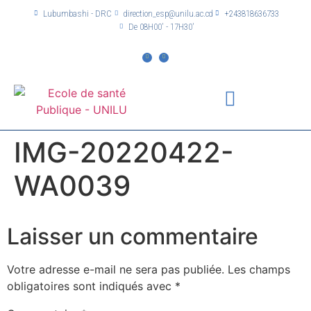
Lubumbashi - DRC
direction_esp@unilu.ac.cd
+243818636733
De 08H00' - 17H30'
IMG-20220422-
WA0039
Laisser un commentaire
Votre adresse e-mail ne sera pas publiée.
Les champs
obligatoires sont indiqués avec
*