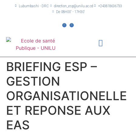
Lubumbashi - DRC
direction_esp@unilu.ac.cd
+243818636733
De 08H00' - 17H30'
BRIEFING ESP –
GESTION
ORGANISATIONELLE
ET REPONSE AUX
EAS