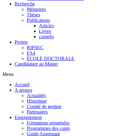
Recherche
Mémoires
Thèses
Publications
Articles
Livres
congrès
Projets
RIPSEC
FA4
ÉCOLE DOCTORALE
Candidature au Master
Menu
Accueil
A propos
Actualités
Historique
Comité de gestion
Partenaires
Enseignement
Formations organisées
Programmes des cours
Guide Apprenant