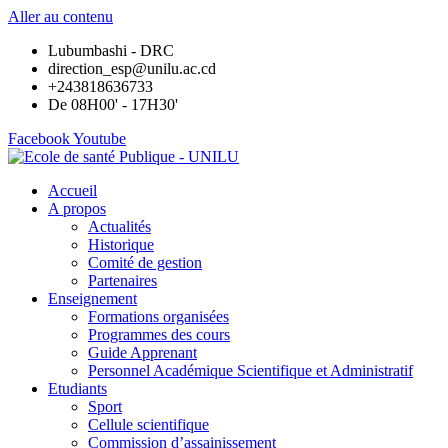
Aller au contenu
Lubumbashi - DRC
direction_esp@unilu.ac.cd
+243818636733
De 08H00' - 17H30'
Facebook
Youtube
Accueil
A propos
Actualités
Historique
Comité de gestion
Partenaires
Enseignement
Formations organisées
Programmes des cours
Guide Apprenant
Personnel Académique Scientifique et Administratif
Etudiants
Sport
Cellule scientifique
Commission d’assainissement