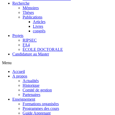
Recherche
Mémoires
Thèses
Publications
Articles
Livres
congrès
Projets
RIPSEC
FA4
ÉCOLE DOCTORALE
Candidature au Master
Menu
Accueil
A propos
Actualités
Historique
Comité de gestion
Partenaires
Enseignement
Formations organisées
Programmes des cours
Guide Apprenant