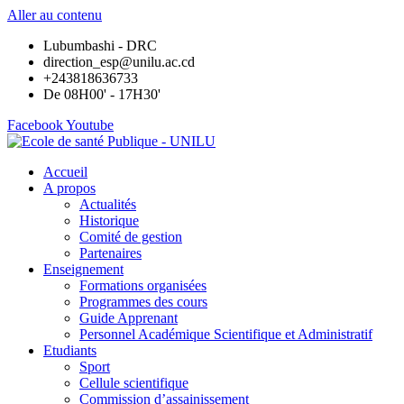
Aller au contenu
Lubumbashi - DRC
direction_esp@unilu.ac.cd
+243818636733
De 08H00' - 17H30'
Facebook
Youtube
Accueil
A propos
Actualités
Historique
Comité de gestion
Partenaires
Enseignement
Formations organisées
Programmes des cours
Guide Apprenant
Personnel Académique Scientifique et Administratif
Etudiants
Sport
Cellule scientifique
Commission d’assainissement