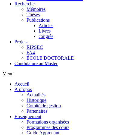
Recherche
Mémoires
Thèses
Publications
Articles
Livres
congrès
Projets
RIPSEC
FA4
ÉCOLE DOCTORALE
Candidature au Master
Menu
Accueil
A propos
Actualités
Historique
Comité de gestion
Partenaires
Enseignement
Formations organisées
Programmes des cours
Guide Apprenant