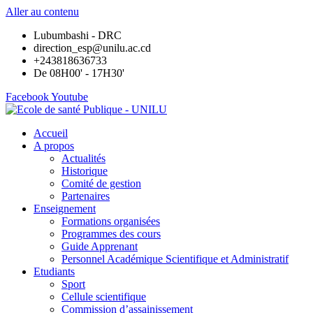
Aller au contenu
Lubumbashi - DRC
direction_esp@unilu.ac.cd
+243818636733
De 08H00' - 17H30'
Facebook
Youtube
Accueil
A propos
Actualités
Historique
Comité de gestion
Partenaires
Enseignement
Formations organisées
Programmes des cours
Guide Apprenant
Personnel Académique Scientifique et Administratif
Etudiants
Sport
Cellule scientifique
Commission d’assainissement