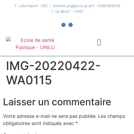
Lubumbashi - DRC
direction_esp@unilu.ac.cd
+243818636733
De 08H00' - 17H30'
IMG-20220422-
WA0115
Laisser un commentaire
Votre adresse e-mail ne sera pas publiée.
Les champs
obligatoires sont indiqués avec
*