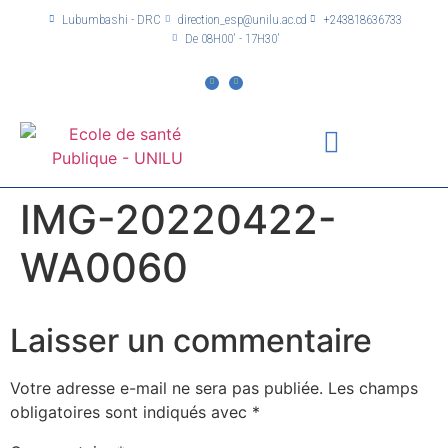
Lubumbashi - DRC
direction_esp@unilu.ac.cd
+243818636733
De 08H00' - 17H30'
IMG-20220422-
WA0060
Laisser un commentaire
Votre adresse e-mail ne sera pas publiée.
Les champs
obligatoires sont indiqués avec
*