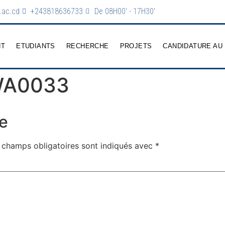
.ac.cd
+243818636733
De 08H00' - 17H30'
NT
ETUDIANTS
RECHERCHE
PROJETS
CANDIDATURE AU
WA0033
e
 champs obligatoires sont indiqués avec
*