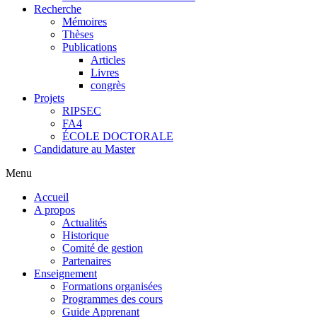
Recherche
Mémoires
Thèses
Publications
Articles
Livres
congrès
Projets
RIPSEC
FA4
ÉCOLE DOCTORALE
Candidature au Master
Menu
Accueil
A propos
Actualités
Historique
Comité de gestion
Partenaires
Enseignement
Formations organisées
Programmes des cours
Guide Apprenant