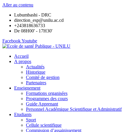
Aller au contenu
Lubumbashi - DRC
direction_esp@unilu.ac.cd
+243818636733
De 08H00' - 17H30'
Facebook
Youtube
Accueil
A propos
Actualités
Historique
Comité de gestion
Partenaires
Enseignement
Formations organisées
Programmes des cours
Guide Apprenant
Personnel Académique Scientifique et Administratif
Etudiants
Sport
Cellule scientifique
Commission d’assainissement