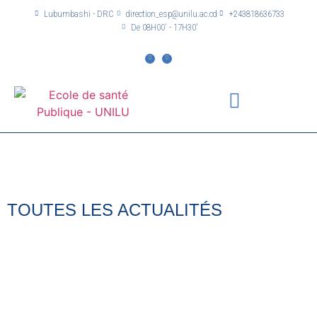
Lubumbashi - DRC
direction_esp@unilu.ac.cd
+243818636733
De 08H00' - 17H30'
TOUTES LES ACTUALITÉS