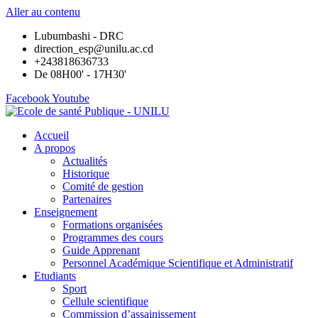
Aller au contenu
Lubumbashi - DRC
direction_esp@unilu.ac.cd
+243818636733
De 08H00' - 17H30'
Facebook
Youtube
Accueil
A propos
Actualités
Historique
Comité de gestion
Partenaires
Enseignement
Formations organisées
Programmes des cours
Guide Apprenant
Personnel Académique Scientifique et Administratif
Etudiants
Sport
Cellule scientifique
Commission d’assainissement