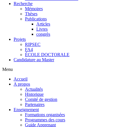
Recherche
Mémoires
Thèses
Publications
Articles
Livres
congrès
Projets
RIPSEC
FA4
ÉCOLE DOCTORALE
Candidature au Master
Menu
Accueil
A propos
Actualités
Historique
Comité de gestion
Partenaires
Enseignement
Formations organisées
Programmes des cours
Guide Apprenant