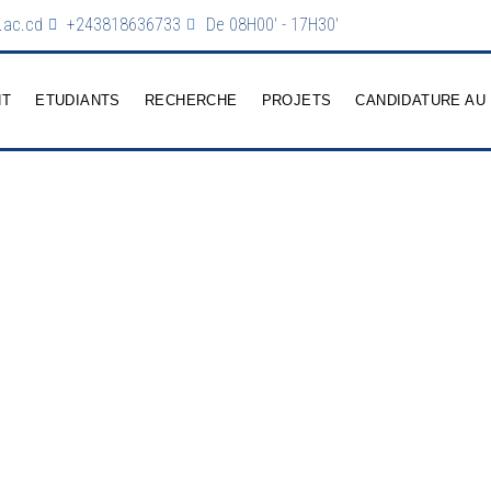
.ac.cd
+243818636733
De 08H00' - 17H30'
NT
ETUDIANTS
RECHERCHE
PROJETS
CANDIDATURE AU