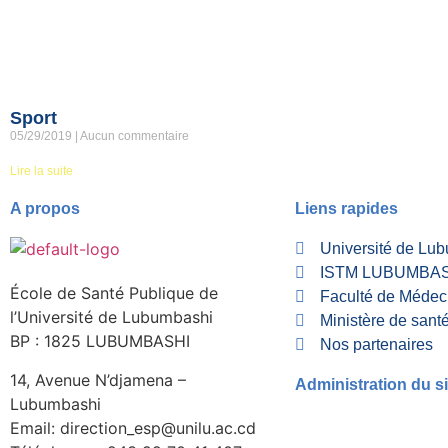
Sport
05/29/2019
Aucun commentaire
Lire la suite
A propos
Liens rapides
Université de Lu
ISTM LUBUMBA
École de Santé Publique de
Faculté de Médec
l’Université de Lubumbashi
Ministère de sant
BP : 1825 LUBUMBASHI
Nos partenaires
14, Avenue N’djamena –
Administration du si
Lubumbashi
Email: direction_esp@unilu.ac.cd