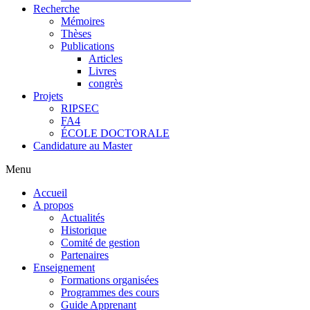
Recherche
Mémoires
Thèses
Publications
Articles
Livres
congrès
Projets
RIPSEC
FA4
ÉCOLE DOCTORALE
Candidature au Master
Menu
Accueil
A propos
Actualités
Historique
Comité de gestion
Partenaires
Enseignement
Formations organisées
Programmes des cours
Guide Apprenant