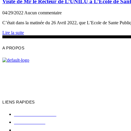
Visite de Mr le Recteur de L’UNILU à L’Ecole de San
04/29/2022
Aucun commentaire
C’était dans la matinée du 26 Avril 2022, que L’Ecole de Sante Publiqu
Lire la suite
A PROPOS
École de Santé Publique de l’Université de Lubumbashi
BP : 1825 LUBUMBASHI
14, Avenue N’djamena – Lubumbashi
Email: direction_esp@unilu.ac.cd
Téléphone: +243 99 70 41 407
LIENS RAPIDES
Université de Lubumbashi
ISTM LUBUMBASHI
Faculté de Médecine