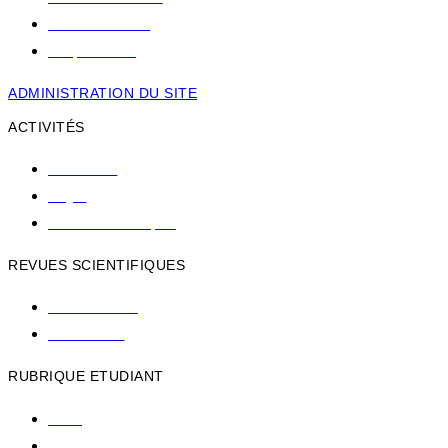
Ministère de santé
Nos partenaires
ADMINISTRATION DU SITE
ACTIVITÉS
Conférences
Stages
Journées scientifiques
REVUES SCIENTIFIQUES
RAMS JOURNAL
RIC JOURNAL
RUBRIQUE ETUDIANT
VALVE
RESULTATS DES EPREUVES