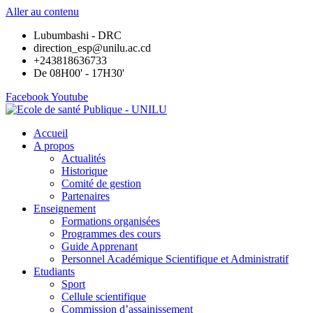
Aller au contenu
Lubumbashi - DRC
direction_esp@unilu.ac.cd
+243818636733
De 08H00' - 17H30'
Facebook
Youtube
Accueil
A propos
Actualités
Historique
Comité de gestion
Partenaires
Enseignement
Formations organisées
Programmes des cours
Guide Apprenant
Personnel Académique Scientifique et Administratif
Etudiants
Sport
Cellule scientifique
Commission d’assainissement