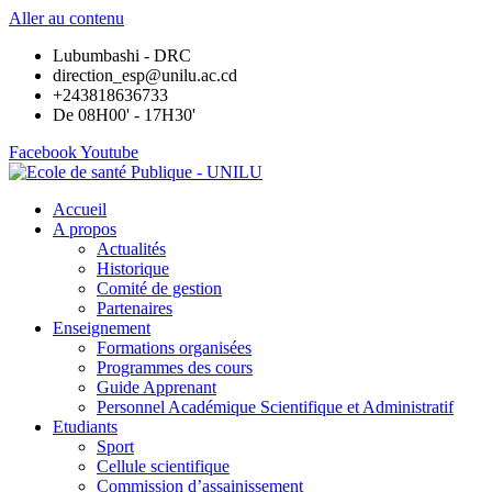
Aller au contenu
Lubumbashi - DRC
direction_esp@unilu.ac.cd
+243818636733
De 08H00' - 17H30'
Facebook
Youtube
Accueil
A propos
Actualités
Historique
Comité de gestion
Partenaires
Enseignement
Formations organisées
Programmes des cours
Guide Apprenant
Personnel Académique Scientifique et Administratif
Etudiants
Sport
Cellule scientifique
Commission d’assainissement