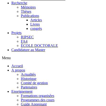
Recherche
Mémoires
Thèses
Publications
Articles
Livres
congrès
Projets
RIPSEC
FA4
ÉCOLE DOCTORALE
Candidature au Master
Menu
Accueil
A propos
Actualités
Historique
Comité de gestion
Partenaires
Enseignement
Formations organisées
Programmes des cours
Guide Apprenant